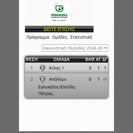
ΔΕΙΤΕ ΕΠΙΣΗΣ
Πρόγραμμα
Ομάδες
Στατιστικά
ΘΕΣΗ
ΟΜΑΔΑ
ΒΑΘ
ΑΓ
ΔΓ
Άτλας 1
1
3
1
1
Απόλλων
2
0
1
-1
Εγλυκάδος/Ελπίδες
Πάτρας