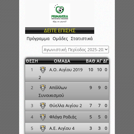
ΔΕΙΤΕ ΕΠΙΣΗΣ
Πρόγραμμα
Ομάδες
Στατιστικά
ΘΕΣΗ
ΟΜΑΔΑ
ΒΑΘ
ΑΓ
ΔΓ
Α.Ο. Αιγίου 2019
1
10
10
0
2
Απόλλων
2
9
9
0
Συνοικισμού
Θύελλα Αιγίου 2
3
7
7
0
Φλόγα Ροδιάς
4
5
5
0
Α.Ε. Αιγίου 4
5
3
3
0