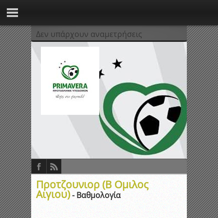
Δεν υπάρχουν αναμετρήσεις
Προτζουνιορ (Β Ομιλος
Αιγιου)
- Βαθμολογία