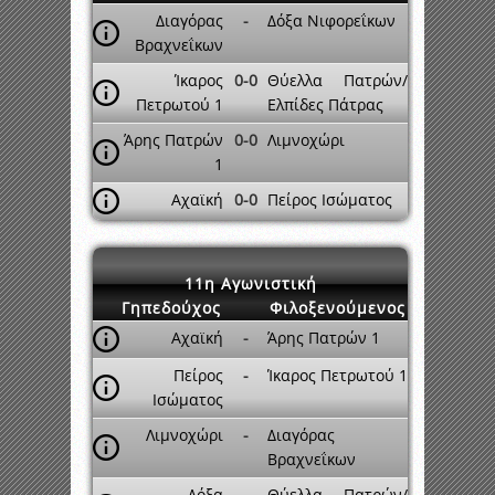
Διαγόρας
-
Δόξα Νιφορεΐκων
Βραχνεΐκων
Ίκαρος
0-0
Θύελλα Πατρών/
Πετρωτού 1
Ελπίδες Πάτρας
Άρης Πατρών
0-0
Λιμνοχώρι
1
Αχαϊκή
0-0
Πείρος Ισώματος
11η Αγωνιστική
Γηπεδούχος
Φιλοξενούμενος
Αχαϊκή
-
Άρης Πατρών 1
Πείρος
-
Ίκαρος Πετρωτού 1
Ισώματος
Λιμνοχώρι
-
Διαγόρας
Βραχνεΐκων
Δόξα
-
Θύελλα Πατρών/