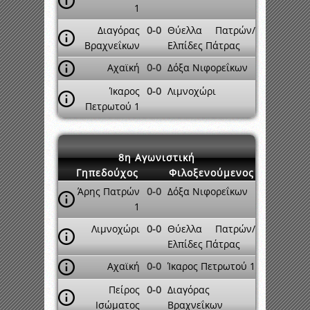
1
Διαγόρας
0-0
Θύελλα Πατρών/
Βραχνεΐκων
Ελπίδες Πάτρας
Αχαϊκή
0-0
Δόξα Νιφορεΐκων
Ίκαρος
0-0
Λιμνοχώρι
Πετρωτού 1
8η Αγωνιστική
Γηπεδούχος
Φιλοξενούμενος
Άρης Πατρών
0-0
Δόξα Νιφορεΐκων
1
Λιμνοχώρι
0-0
Θύελλα Πατρών/
Ελπίδες Πάτρας
Αχαϊκή
0-0
Ίκαρος Πετρωτού 1
Πείρος
0-0
Διαγόρας
Ισώματος
Βραχνεΐκων