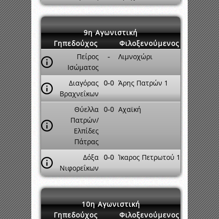
9η Αγωνιστική
Γηπεδούχος
Φιλοξενούμενος
Πείρος
-
Λιμνοχώρι
Ισώματος
Διαγόρας
0-0
Άρης Πατρών 1
Βραχνεΐκων
Θύελλα
0-0
Αχαϊκή
Πατρών/
Ελπίδες
Πάτρας
Δόξα
0-0
Ίκαρος Πετρωτού 1
Νιφορεΐκων
10η Αγωνιστική
Γηπεδούχος
Φιλοξενούμενος