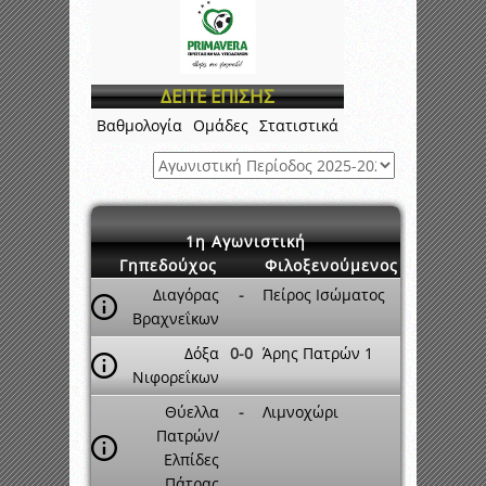
ΔΕΙΤΕ ΕΠΙΣΗΣ
Βαθμολογία
Ομάδες
Στατιστικά
1η Αγωνιστική
Γηπεδούχος
Φιλοξενούμενος
Διαγόρας
-
Πείρος Ισώματος
Βραχνεΐκων
Δόξα
0-0
Άρης Πατρών 1
Νιφορεΐκων
Θύελλα
-
Λιμνοχώρι
Πατρών/
Ελπίδες
Πάτρας