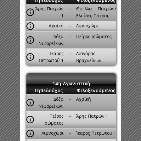
Γηπεδούχος
Φιλοξενούμενος
Άρης Πατρών
-
Θύελλα Πατρών/
1
Ελπίδες Πάτρας
Αχαϊκή
-
Λιμνοχώρι
Δόξα
-
Πείρος Ισώματος
Νιφορεΐκων
Ίκαρος
-
Διαγόρας
Πετρωτού 1
Βραχνεΐκων
14η Αγωνιστική
Γηπεδούχος
Φιλοξενούμενος
Δόξα
-
Αχαϊκή
Νιφορεΐκων
Πείρος
-
Άρης Πατρών 1
Ισώματος
Λιμνοχώρι
-
Ίκαρος Πετρωτού 1