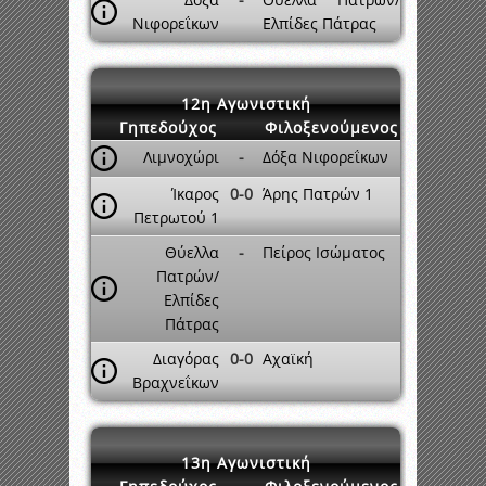
Νιφορεΐκων
Ελπίδες Πάτρας
12η Αγωνιστική
Γηπεδούχος
Φιλοξενούμενος
Λιμνοχώρι
-
Δόξα Νιφορεΐκων
Ίκαρος
0-0
Άρης Πατρών 1
Πετρωτού 1
Θύελλα
-
Πείρος Ισώματος
Πατρών/
Ελπίδες
Πάτρας
Διαγόρας
0-0
Αχαϊκή
Βραχνεΐκων
13η Αγωνιστική