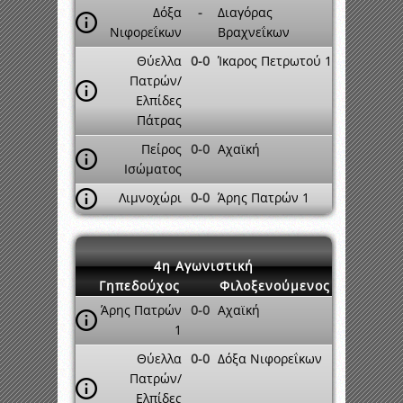
Δόξα
-
Διαγόρας
Νιφορεΐκων
Βραχνεΐκων
Θύελλα
0-0
Ίκαρος Πετρωτού 1
Πατρών/
Ελπίδες
Πάτρας
Πείρος
0-0
Αχαϊκή
Ισώματος
Λιμνοχώρι
0-0
Άρης Πατρών 1
4η Αγωνιστική
Γηπεδούχος
Φιλοξενούμενος
Άρης Πατρών
0-0
Αχαϊκή
1
Θύελλα
0-0
Δόξα Νιφορεΐκων
Πατρών/
Ελπίδες