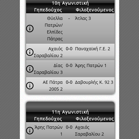
10η Αγωνιστική
Γηπεδούχος
Φιλοξενούμενος
Θύελλα
-
Άτλας 3
Πατρών/
Ελπίδες
Πάτρας
Αχαιός
0-0
Παναχαϊκή Γ.Ε. 2
Σαραβαλίου 2
Δίας
0-0
Άρης Πατρών 1
Σαραβαλίου 3
ΑΕ Πάτρα
0-0
Δαβουρλής Κ. 92 3
2005 2
11η Αγωνιστική
Γηπεδούχος
Φιλοξενούμενος
Άρης Πατρών
0-0
Αχαιός
1
Σαραβαλίου 2