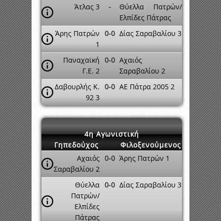
Άτλας 3
-
Θύελλα Πατρών/
Ελπίδες Πάτρας
Άρης Πατρών
0-0
Δίας Σαραβαλίου 3
1
Παναχαϊκή
0-0
Αχαιός
Γ.Ε. 2
Σαραβαλίου 2
Δαβουρλής Κ.
0-0
ΑΕ Πάτρα 2005 2
92 3
4η Αγωνιστική
Γηπεδούχος
Φιλοξενούμενος
Αχαιός
0-0
Άρης Πατρών 1
Σαραβαλίου 2
Θύελλα
0-0
Δίας Σαραβαλίου 3
Πατρών/
Ελπίδες
Πάτρας