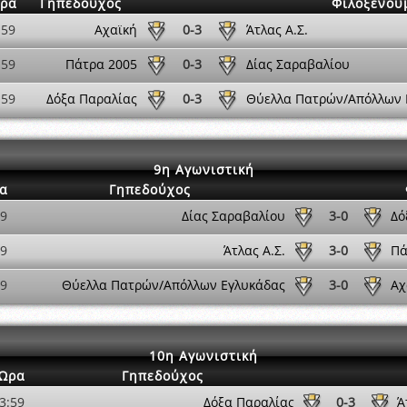
ρα
Γηπεδούχος
Φιλοξενού
:59
Αχαϊκή
0-3
Άτλας Α.Σ.
:59
Πάτρα 2005
0-3
Δίας Σαραβαλίου
:59
Δόξα Παραλίας
0-3
Θύελλα Πατρών/Απόλλων 
9η Αγωνιστική
α
Γηπεδούχος
59
Δίας Σαραβαλίου
3-0
Δό
59
Άτλας Α.Σ.
3-0
Πά
59
Θύελλα Πατρών/Απόλλων Εγλυκάδας
3-0
Αχ
10η Αγωνιστική
Ώρα
Γηπεδούχος
3:59
Δόξα Παραλίας
0-3
Ά