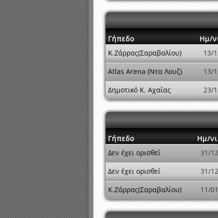
Γήπεδο
Ημ/ν
Κ.Ζάρρας(Σαραβαλίου)
13/1
Atlas Arena (Ντα Λουζ)
13/1
Δημοτικό Κ. Αχαΐας
23/1
Γήπεδο
Ημ/νι
Δεν έχει ορισθεί
31/1
Δεν έχει ορισθεί
31/1
Κ.Ζάρρας(Σαραβαλίου)
11/0