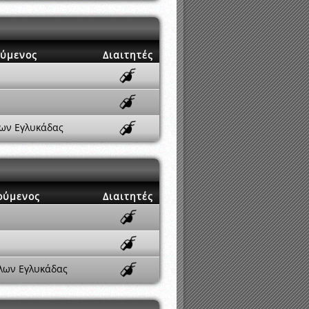
ούμενος
Διαιτητές
ων Εγλυκάδας
ούμενος
Διαιτητές
λων Εγλυκάδας