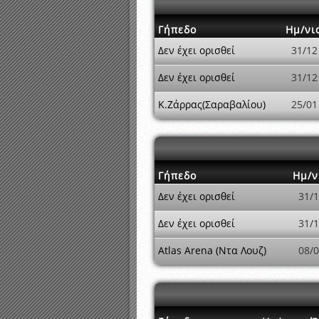
Γήπεδο
Ημ/νι
Δεν έχει ορισθεί
31/12
Δεν έχει ορισθεί
31/12
Κ.Ζάρρας(Σαραβαλίου)
25/01
Γήπεδο
Ημ/ν
Δεν έχει ορισθεί
31/
Δεν έχει ορισθεί
31/
Atlas Arena (Ντα Λουζ)
08/