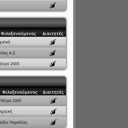
Φιλοξενούμενος
Διαιτητές
χαϊκή
τλας Α.Σ.
άτρα 2005
Φιλοξενούμενος
Διαιτητές
Πάτρα 2005
Αχαϊκή
Δόξα Παραλίας