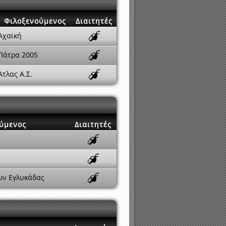
Φιλοξενούμενος
Διαιτητές
Αχαϊκή
Πάτρα 2005
Άτλας Α.Σ.
ύμενος
Διαιτητές
ων Εγλυκάδας