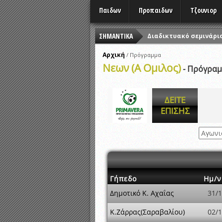
Παιδων
Προπαιδων
Τζουνιορ
ΣΗΜΑΝΤΙΚΑ
Διαδικτυακό σεμινάριο
ΑΝΑΒΟΛΗ ΟΛΩΝ ΤΩΝ 
Αρχική
/
Πρόγραμμα
Νεων (Α Ομιλος)
ΦΕΣΤΙΒΑΛ ΑΘΛΗΤΙΚΩΝ 
- Πρόγρα
ΠΡΟΤΕΡΑΙΌΤΗΤΑ ΜΕΤΡΗ
Εορταστικές εκδηλώσε
ΔΕΙΤΕ
ΕΠΙΣΗΣ
ΠΡΟΓΡΑΜΜΑ ΤΕΧΝΟΜΕΤ
Αναβολή αγώνων λόγω
Ώρες έναρξης αγώνων
Γήπεδο
Ημ/ν
Δημοτικό Κ. Αχαΐας
31/
Κ.Ζάρρας(Σαραβαλίου)
02/