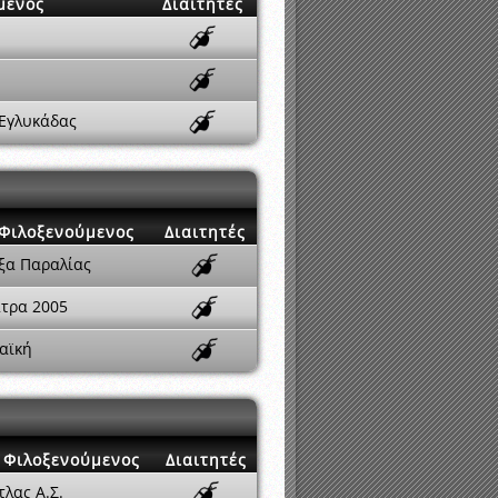
μενος
Διαιτητές
Εγλυκάδας
Φιλοξενούμενος
Διαιτητές
ξα Παραλίας
τρα 2005
αϊκή
Φιλοξενούμενος
Διαιτητές
τλας Α.Σ.