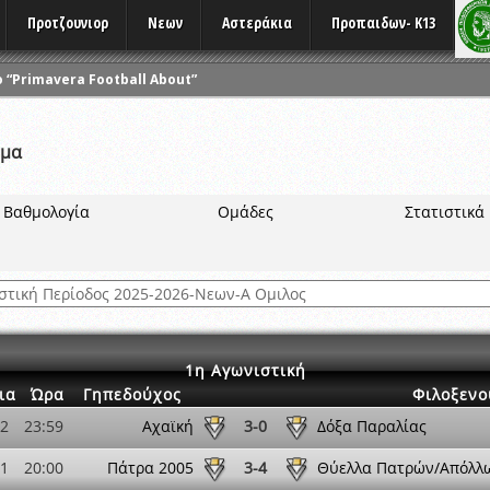
Προτζουνιορ
Νεων
Αστεράκια
Προπαιδων- K13
 “Primavera Football About”
ΑΓΩΝΩΝ
ΑΚΑΔΗΜΙΩΝ ΟΠΑΠ
μμα
ΣΕΩΝ ATHLOMETRIX
ις σε συνεργασία με την ΠΑΕ Παναχαϊκή
Βαθμολογία
Ομάδες
Στατιστικά
ΡΙΑΣ ATHLOMETRIX
 καιρικών συνθηκών
 Πρωταθλημάτων
1η Αγωνιστική
ια
Ώρα
Γηπεδούχος
Φιλοξενο
12
23:59
Αχαϊκή
3-0
Δόξα Παραλίας
11
20:00
Πάτρα 2005
3-4
Θύελλα Πατρών/Απόλλ