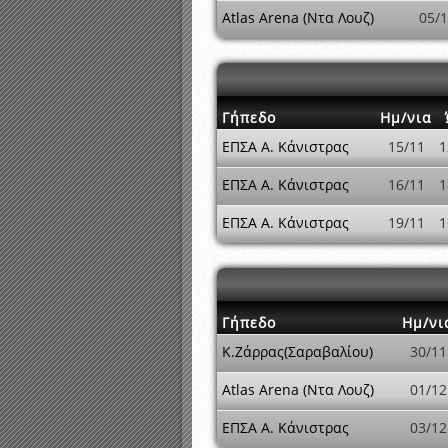
Atlas Arena (Ντα Λουζ)
05/
Γήπεδο
Ημ/νια
ΕΠΣΑ Α. Κάνιστρας
15/11
1
ΕΠΣΑ Α. Κάνιστρας
16/11
1
ΕΠΣΑ Α. Κάνιστρας
19/11
1
Γήπεδο
Ημ/νι
Κ.Ζάρρας(Σαραβαλίου)
30/11
Atlas Arena (Ντα Λουζ)
01/12
ΕΠΣΑ Α. Κάνιστρας
03/12