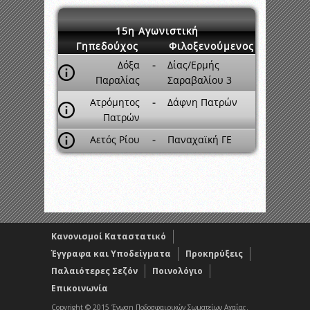
15η Αγωνιστική
Γηπεδούχος
Φιλοξενούμενος
Δόξα
-
Δίας/Ερμής
Παραλίας
Σαραβαλίου 3
Ατρόμητος
-
Δάφνη Πατρών
Πατρών
Αετός Ρίου
-
Παναχαϊκή ΓΕ
Κανονισμοί Καταστατικό
Έγγραφα και Υποδείγματα
Προκηρύξεις
Παλαιότερες Σεζόν
Ποινολόγιο
Επικοινωνία
Copyright © 2015 Ένωση Ποδοσφαιρικών Σωματείων Αχαΐας.