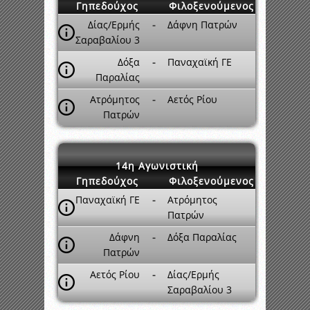
Γηπεδούχος
Φιλοξενούμενος
Δίας/Ερμής
-
Δάφνη Πατρών
Σαραβαλίου 3
Δόξα
-
Παναχαϊκή ΓΕ
Παραλίας
Ατρόμητος
-
Αετός Ρίου
Πατρών
14η Αγωνιστική
Γηπεδούχος
Φιλοξενούμενος
Παναχαϊκή ΓΕ
-
Ατρόμητος
Πατρών
Δάφνη
-
Δόξα Παραλίας
Πατρών
Αετός Ρίου
-
Δίας/Ερμής
Σαραβαλίου 3