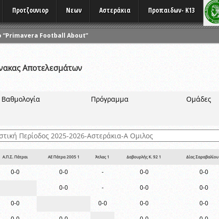
Προτζουνιορ
Νεων
Αστεράκια
Προπαιδων- K13
 “Primavera Football About”
ΑΓΩΝΩΝ
ΑΚΑΔΗΜΙΩΝ ΟΠΑΠ
ίνακας Αποτελεσμάτων
ΣΕΩΝ ATHLOMETRIX
ις σε συνεργασία με την ΠΑΕ Παναχαϊκή
Βαθμολογία
Πρόγραμμα
Ομάδες
ΡΙΑΣ ATHLOMETRIX
 καιρικών συνθηκών
 Πρωταθλημάτων
Α.Π.Σ. Πάτραι
ΑΕ Πάτρα 2005 1
Άτλας 1
Δαβουρλής Κ. 92 1
Δίας Σαραβαλίου
0-0
0-0
-
0-0
0-0
0-0
-
0-0
0-0
0-0
0-0
0-0
0-0
0-0
0-0
0-0
0-0