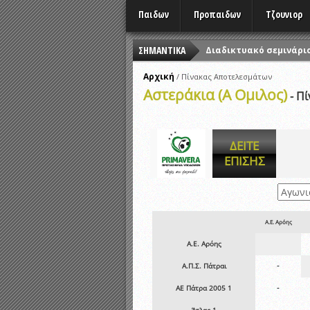
Παιδων
Προπαιδων
Τζουνιορ
ΣΗΜΑΝΤΙΚΑ
Διαδικτυακό σεμινάριο
ΑΝΑΒΟΛΗ ΟΛΩΝ ΤΩΝ 
Αρχική
/
Πίνακας Αποτελεσμάτων
Αστεράκια (Α Ομιλος)
ΦΕΣΤΙΒΑΛ ΑΘΛΗΤΙΚΩΝ 
- Π
ΠΡΟΤΕΡΑΙΌΤΗΤΑ ΜΕΤΡΗ
Εορταστικές εκδηλώσε
ΔΕΙΤΕ
ΠΡΟΓΡΑΜΜΑ ΤΕΧΝΟΜΕΤ
ΕΠΙΣΗΣ
Αναβολή αγώνων λόγω
Ώρες έναρξης αγώνων
Α.Ε. Αρόης
Α.Ε. Αρόης
-
Α.Π.Σ. Πάτραι
-
ΑΕ Πάτρα 2005 1
-