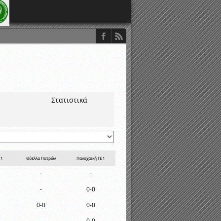
Στατιστικά
 1
Θύελλα Πατρών
Παναχαϊκή ΓΕ 1
-
-
-
0-0
0-0
0-0
-
0-0