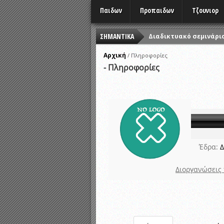
Παιδων
Προπαιδων
Τζουνιορ
ΣΗΜΑΝΤΙΚΑ
Διαδικτυακό σεμινάριο
ΑΝΑΒΟΛΗ ΟΛΩΝ ΤΩΝ 
Αρχική
/
Πληροφορίες
- Πληροφορίες
ΦΕΣΤΙΒΑΛ ΑΘΛΗΤΙΚΩΝ 
ΠΡΟΤΕΡΑΙΌΤΗΤΑ ΜΕΤΡΗ
Εορταστικές εκδηλώσε
ΠΡΟΓΡΑΜΜΑ ΤΕΧΝΟΜΕΤ
Αναβολή αγώνων λόγω
Ώρες έναρξης αγώνων
Έδρα:
Δ
Διοργανώσεις 