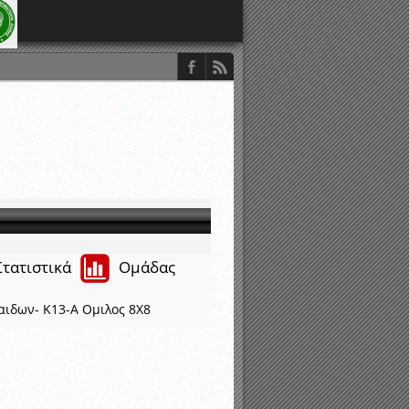
Στατιστικά
Ομάδας
ιδων- K13-Α Ομιλος 8Χ8