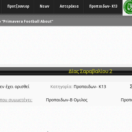
Προτζουνιορ
Νεων
Αστεράκια
Προπαιδων- K13
 “Primavera Football About”
ΑΓΩΝΩΝ
ΑΚΑΔΗΜΙΩΝ ΟΠΑΠ
ΣΕΩΝ ATHLOMETRIX
ις σε συνεργασία με την ΠΑΕ Παναχαϊκή
ΡΙΑΣ ATHLOMETRIX
Δίας Σαραβαλίου 2
 καιρικών συνθηκών
 Πρωταθλημάτων
εν έχει ορισθεί
Κατηγορία:
Προπαιδων- K13
που συμμετέχει:
Προπαιδων-Β Ομιλος
Προπα