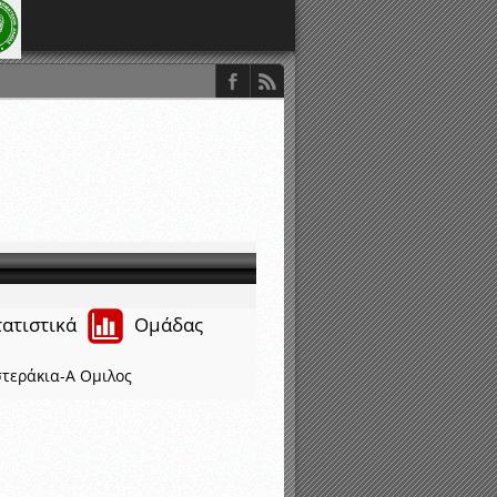
τατιστικά
Ομάδας
τεράκια-Α Ομιλος