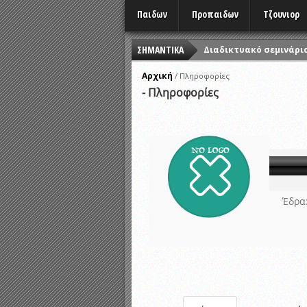
Παιδων
Προπαιδων
Τζουνιορ
ΣΗΜΑΝΤΙΚΑ
Διαδικτυακό σεμινάριο
ΑΝΑΒΟΛΗ ΟΛΩΝ ΤΩΝ 
Αρχική
/
Πληροφορίες
- Πληροφορίες
ΦΕΣΤΙΒΑΛ ΑΘΛΗΤΙΚΩΝ 
ΠΡΟΤΕΡΑΙΌΤΗΤΑ ΜΕΤΡΗ
Εορταστικές εκδηλώσε
ΠΡΟΓΡΑΜΜΑ ΤΕΧΝΟΜΕΤ
Αναβολή αγώνων λόγω
Ώρες έναρξης αγώνων
Έδρα