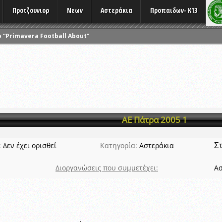
Προτζουνιορ
Νεων
Αστεράκια
Προπαιδων- K13
 “Primavera Football About”
ΑΓΩΝΩΝ
ΑΚΑΔΗΜΙΩΝ ΟΠΑΠ
ΣΕΩΝ ATHLOMETRIX
ις σε συνεργασία με την ΠΑΕ Παναχαϊκή
ΡΙΑΣ ATHLOMETRIX
ΑΕ Πάτρα 2005 1
 καιρικών συνθηκών
 Πρωταθλημάτων
Σ
:
Δεν έχει ορισθεί
Κατηγορία:
Αστεράκια
Διοργανώσεις που συμμετέχει:
Ασ