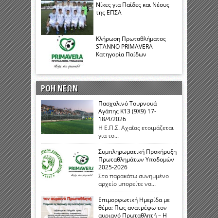
Νίκες για Παίδες και Νέους
της ΕΠΣΑ
Κλήρωση Πρωταθλήματος
STANNO PRIMAVERA
Κατηγορία Παίδων
ΡΟΗ ΝΕΩΝ
Πασχαλινό Τουρνουά
Αγάπης Κ13 (9Χ9) 17-
18/4/2026
Η Ε.Π.Σ. Αχαΐας ετοιμάζεται
για το...
Συμπληρωματική Προκήρυξη
Πρωταθλημάτων Υποδομών
2025-2026
Στο παρακάτω συνημμένο
αρχείο μπορείτε να...
Eπιμορφωτική Ημερίδα με
θέμα: Πως ανατρέφω τον
αυριανό Πρωταθλητή – Η