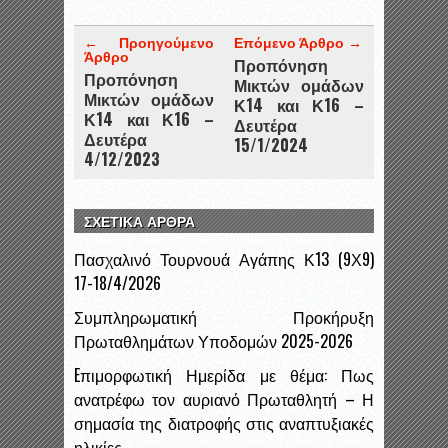
← Προηγούμενο
Επόμενο Άρθρο →
Άρθρο
Προπόνηση
Προπόνηση
Μικτών ομάδων
Μικτών ομάδων
Κ14 και Κ16 –
Κ14 και Κ16 –
Δευτέρα
Δευτέρα
15/1/2024
4/12/2023
ΣΧΕΤΙΚΑ ΑΡΘΡΑ
Πασχαλινό Τουρνουά Αγάπης Κ13 (9Χ9)
17-18/4/2026
Συμπληρωματική Προκήρυξη
Πρωταθλημάτων Υποδομών 2025-2026
Eπιμορφωτική Ημερίδα με θέμα: Πως
ανατρέφω τον αυριανό Πρωταθλητή – Η
σημασία της διατροφής στις αναπτυξιακές
ηλικίες