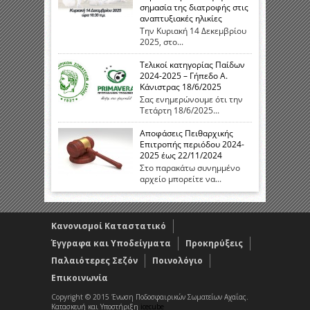
σημασία της διατροφής στις
αναπτυξιακές ηλικίες
Την Κυριακή 14 Δεκεμβρίου
2025, στο...
Τελικοί κατηγορίας Παίδων
2024-2025 – Γήπεδο Α.
Κάνιστρας 18/6/2025
Σας ενημερώνουμε ότι την
Τετάρτη 18/6/2025...
Αποφάσεις Πειθαρχικής
Επιτροπής περιόδου 2024-
2025 έως 22/11/2024
Στο παρακάτω συνημμένο
αρχείο μπορείτε να...
Κανονισμοί Καταστατικό
Έγγραφα και Υποδείγματα
Προκηρύξεις
Παλαιότερες Σεζόν
Ποινολόγιο
Επικοινωνία
Copyright © 2015 Ένωση Ποδοσφαιρικών Σωματείων Αχαΐας.
Κατασκευή και Υποστήριξη
icecube