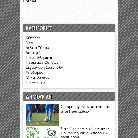
ΚΑΤΗΓΟΡΊΕΣ
Κύπελλο
Νέα
Δελτία Τύπου
Διαιτητές
Πρωταθλήματα
Πρακτικές Οδηγίες
Εκγύμναση Διαιτητών
Υποδομές
Μικτή Αχαίας
Προπονητές
ΔΗΜΟΦΙΛΗ
Ορισμοί αγώνων κατηγορίας
elite Προπαίδων
Συμπληρωματική Προκήρυξη
Πρωταθλημάτων Υποδομών
2025-2026