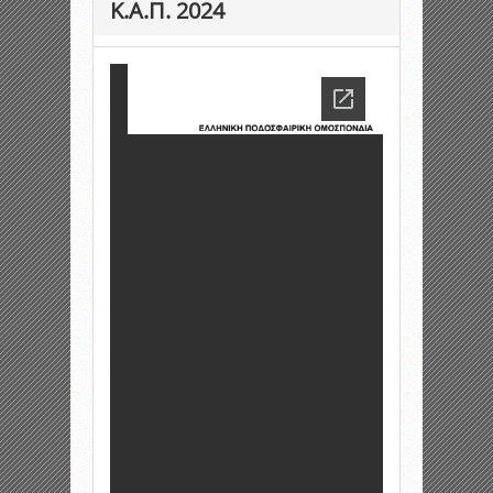
Κ.Α.Π. 2024