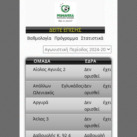
ΔΕΙΤΕ ΕΠΙΣΗΣ
Βαθμολογία
Πρόγραμμα
Στατιστικά
ΟΜΑΔΑ
ΕΔΡΑ
Αίολος Αγυιάς 2
Δεν έχει
ορισθεί
Απόλλων Εγλυκάδος/
Δεν έχει
Ωλενιακός
ορισθεί
Αργυρά
Δεν έχει
ορισθεί
Άτλας 3
Δεν έχει
ορισθεί
Δαβουρλής Κ. 92 4
Δαβουρλή